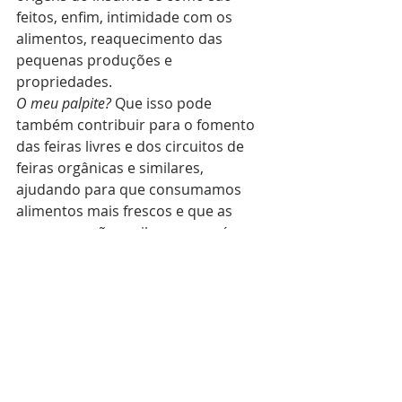
feitos, enfim, intimidade com os 
alimentos, reaquecimento das 
pequenas produções e 
propriedades.
O meu palpite?
 Que isso pode 
também contribuir para o fomento 
das feiras livres e dos circuitos de 
feiras orgânicas e similares, 
ajudando para que consumamos 
alimentos mais frescos e que as 
novas gerações saibam o que é uma 
fruta tal, e quem saibam qual é o 
limite de doçura de um alimento de 
verdade, e que por fim, um dia 
voltemos a consumir fruta do pé. 
Me chamem de otimista, mas eu 
tenho um sonho, e amo os 