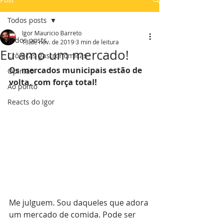
Todos posts
Igor Mauricio Barreto
Todos posts
13 de nov. de 2019
3 min de leitura
Eu amo um mercado!
Crônicas gastronômicas
Os mercados municipais estão de 
Opinião
volta, com força total!
Ao ponto
Reacts do Igor
Me julguem. Sou daqueles que adora 
um mercado de comida. Pode ser 