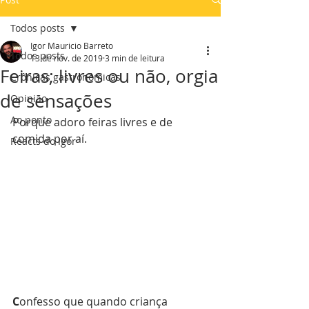
Todos posts
Igor Mauricio Barreto
Todos posts
13 de nov. de 2019
3 min de leitura
Feiras; livres ou não, orgia
Crônicas gastronômicas
de sensações
Opinião
Ao ponto
Porque adoro feiras livres e de 
comida por aí.
Reacts do Igor
C
onfesso que quando criança 