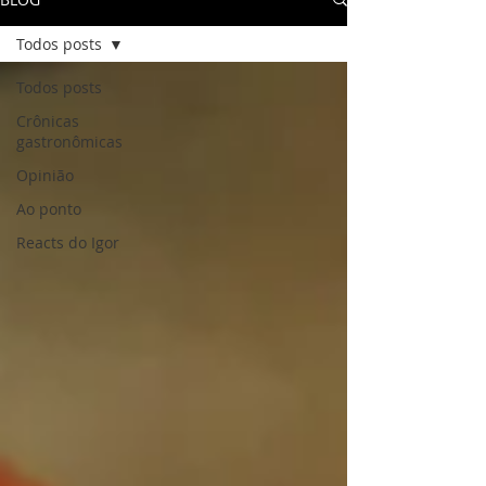
Todos posts
Todos posts
Crônicas
gastronômicas
Opinião
Ao ponto
Reacts do Igor