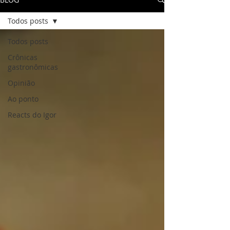
Todos posts
Todos posts
Crônicas
gastronômicas
Opinião
Ao ponto
Reacts do Igor