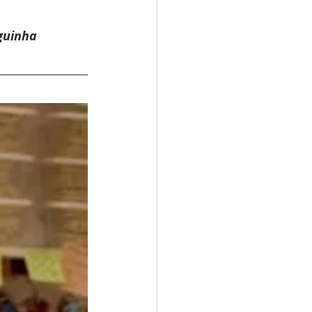
                                               Gonzaguinha