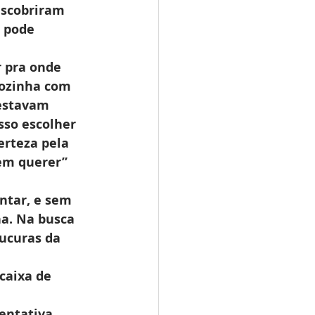
escobriram 
 pode 
 pra onde 
cozinha com 
 estavam 
so escolher 
rteza pela 
sem querer” 
ntar, e sem 
a. Na busca 
ucuras da 
caixa de 
entativa 