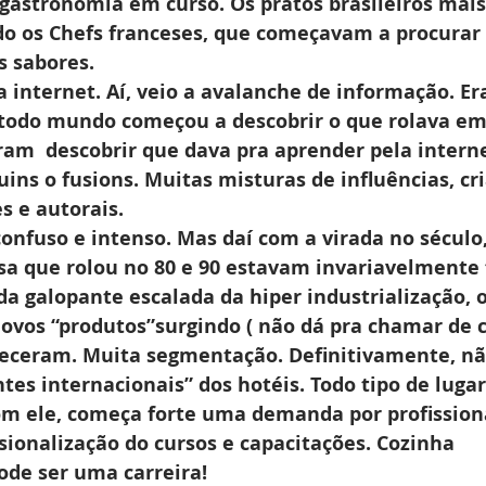
gastronomia em curso. Os pratos brasileiros mais 
do os Chefs franceses, que começavam a procurar 
s sabores.
 a internet. Aí, veio a avalanche de informação. Er
 todo mundo começou a descobrir o que rolava em
ram  descobrir que dava pra aprender pela intern
uins o fusions. Muitas misturas de influências, cr
s e autorais.
confuso e intenso. Mas daí com a virada no século
sa que rolou no 80 e 90 estavam invariavelmente 
da galopante escalada da hiper industrialização, o
ovos “produtos”surgindo ( não dá pra chamar de c
ceram. Muita segmentação. Definitivamente, nã
tes internacionais” dos hotéis. Todo tipo de luga
om ele, começa forte uma demanda por profissiona
sionalização do cursos e capacitações. Cozinha 
ode ser uma carreira!