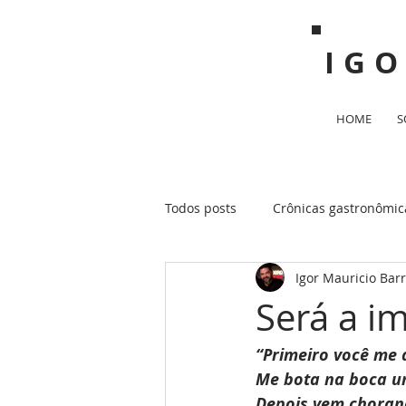
IG
HOME
S
Todos posts
Crônicas gastronômic
Igor Mauricio Bar
Será a i
“Primeiro você me 
Me bota na boca u
Depois vem choran