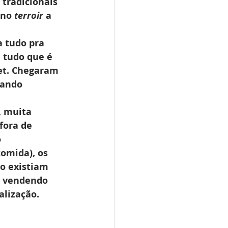
tradicionais 
no 
terroir
 a 
a tudo pra 
 tudo que é 
et. Chegaram 
iando 
, muita 
fora de 
 
omida), os 
o existiam 
r vendendo 
lização. 