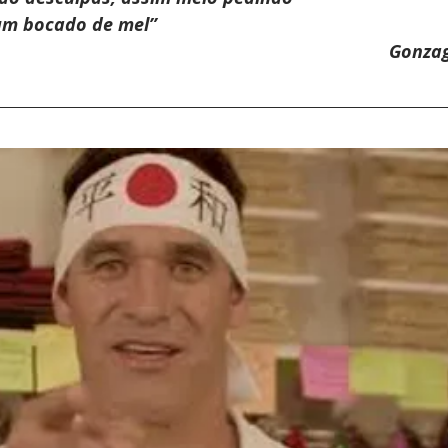
um bocado de mel”
                                                                