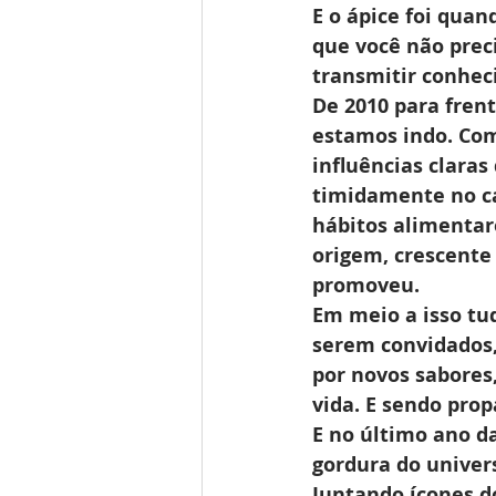
E o ápice foi qua
que você não prec
transmitir conheci
De 2010 para fren
estamos indo. Com
influências clara
timidamente no c
hábitos alimentar
origem, crescente 
promoveu.
Em meio a isso tu
serem convidados,
por novos sabores
vida. E sendo pro
E no último ano d
gordura do univer
Juntando ícones d