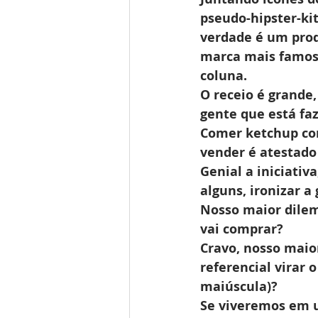
pseudo-hipster-kit
verdade é um prod
marca mais famosa
coluna. 
O receio é grande
gente que está fa
Comer ketchup com
vender é atestado
Genial a iniciati
alguns, ironizar 
Nosso maior dilem
vai comprar?
Cravo, nosso maior
referencial virar 
maiúscula)?
Se viveremos em u