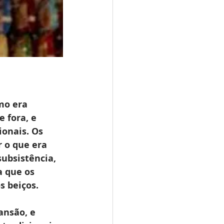
mo era 
 fora, e 
ionais. Os 
 o que era 
ubsistência, 
 que os 
 beiços. 
nsão, e 