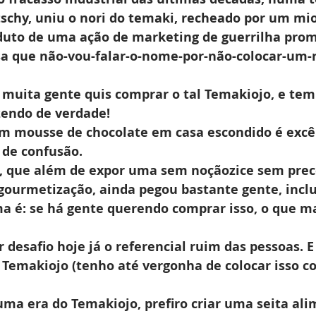
schy, uniu o nori do temaki, recheado por um mio
uto de uma ação de marketing de guerrilha prom
 que não-vou-falar-o-nome-por-não-colocar-um-r
, muita gente quis comprar o tal Temakiojo, e tem
zendo de verdade!
 mousse de chocolate em casa escondido é excên
 de confusão.
va, que além de expor uma sem noçãozice sem pre
a gourmetização, ainda pegou bastante gente, incl
a é: se há gente querendo comprar isso, o que ma
 desafio hoje já o referencial ruim das pessoas. E
o Temakiojo (tenho até vergonha de colocar isso c
ma era do Temakiojo, prefiro criar uma seita ali