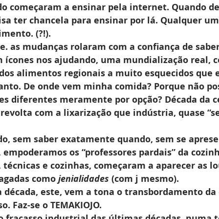
ndo começaram a ensinar pela internet. Quando d
isa ter chancela para ensinar por lá. Qualquer um
mento. (?!).
te. as mudanças rolaram com a confiança de saber
 ícones nos ajudando, uma mundialização real, 
s dos alimentos regionais a muito esquecidos que
anto. De onde vem minha comida? Porque não pos
es diferentes meramente por opção? Década da ce
revolta com a lixarização que indústria, quase “
do, sem saber exatamente quando, sem se aprese
 empoderamos os “professores pardais” da cozinh
, técnicas e cozinhas, começaram a aparecer as lo
pagadas como 
jenialidades 
(com j mesmo).
a década, este, vem a tona o transbordamento da 
so. Faz-se o TEMAKIOJO.
o fracasso industrial das últimas décadas, numa t