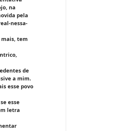
jo, na 
ovida pela 
eal-nessa-
 mais, tem 
trico, 
cedentes de 
usive a mim.
is esse povo 
 se esse 
om letra 
mentar 