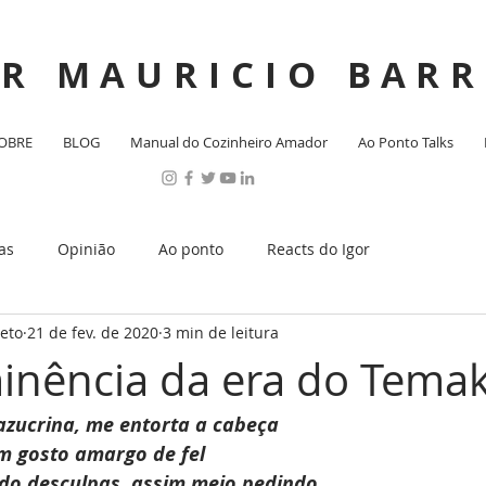
OR MAURICIO
BARR
OBRE
BLOG
Manual do Cozinheiro Amador
Ao Ponto Talks
as
Opinião
Ao ponto
Reacts do Igor
reto
21 de fev. de 2020
3 min de leitura
minência da era do Temak
azucrina, me entorta a cabeça
m gosto amargo de fel
do desculpas, assim meio pedindo